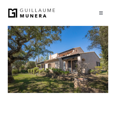
Skip
to
Toggle
content
Navigati
Accueil
Projet
Services
Portfolio
A propos
Contact