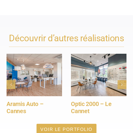
Découvrir d’autres réalisations
Opticien – Maison
La Maison Optical –
Ribier – Nice
Saint-Raphaël –
Epsilon 3